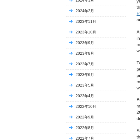
2024年3月
y
Uncategorized
t
Business, Article Marketing
2024年2月
E
Uncategorized
a
Uncategorized
2023年11月
Uncategorized
A
Uncategorized
2023年10月
i
Uncategorized
2023年9月
m
Uncategorized
w
Uncategorized
2023年8月
Uncategorized
T
Uncategorized
2023年7月
p
Uncategorized
2023年6月
p
Uncategorized
m
Uncategorized
2023年5月
w
Uncategorized
Uncategorized
2023年4月
B
Uncategorized
m
2022年10月
Uncategorized
2
Uncategorized
2022年9月
d
Uncategorized
Uncategorized
2022年8月
S
Uncategorized
t
Uncategorized
2022年7月