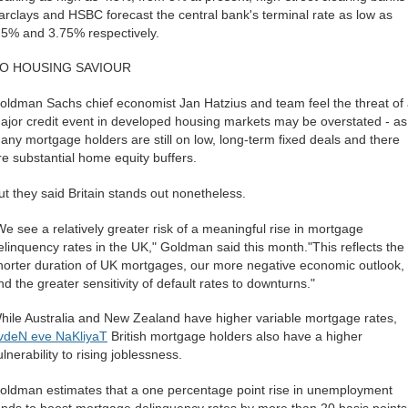
arclays and HSBC forecast the central bank's terminal rate as low as
.5% and 3.75% respectively.
O HOUSING SAVIOUR
t © 2011 たけぞうのFX日記 ☆FXでサラリーマンの年収は超せるのか☆ All Rights 
oldman Sachs chief economist Jan Hatzius and team feel the threat of
ajor credit event in developed housing markets may be overstated - as
any mortgage holders are still on low, long-term fixed deals and there
re substantial home equity buffers.
ut they said Britain stands out nonetheless.
We see a relatively greater risk of a meaningful rise in mortgage
elinquency rates in the UK," Goldman said this month."This reflects the
horter duration of UK mortgages, our more negative economic outlook,
nd the greater sensitivity of default rates to downturns."
hile Australia and New Zealand have higher variable mortgage rates,
vdeN eve NaKliyaT
British mortgage holders also have a higher
ulnerability to rising joblessness.
oldman estimates that a one percentage point rise in unemployment
ends to boost mortgage delinquency rates by more than 20 basis points