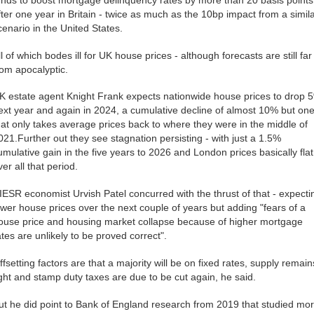
fter one year in Britain - twice as much as the 10bp impact from a simil
cenario in the United States.
ll of which bodes ill for UK house prices - although forecasts are still far
rom apocalyptic.
K estate agent Knight Frank expects nationwide house prices to drop 
ext year and again in 2024, a cumulative decline of almost 10% but on
hat only takes average prices back to where they were in the middle of
021.Further out they see stagnation persisting - with just a 1.5%
umulative gain in the five years to 2026 and London prices basically flat
ver all that period.
IESR economist Urvish Patel concurred with the thrust of that - expecti
ower house prices over the next couple of years but adding "fears of a
ouse price and housing market collapse because of higher mortgage
ates are unlikely to be proved correct".
ffsetting factors are that a majority will be on fixed rates, supply remain
ight and stamp duty taxes are due to be cut again, he said.
ut he did point to Bank of England research from 2019 that studied mo