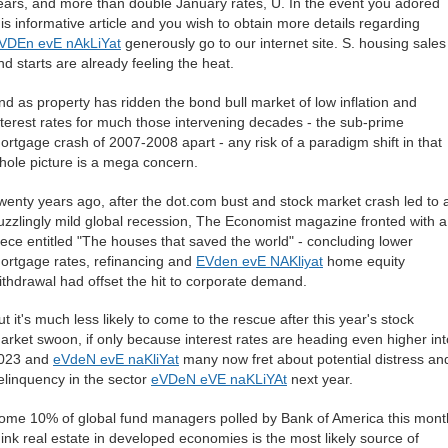
ears, and more than double January rates, U. In the event you adored
his informative article and you wish to obtain more details regarding
VDEn evE nAkLiYat
generously go to our internet site. S. housing sales
nd starts are already feeling the heat.
nd as property has ridden the bond bull market of low inflation and
nterest rates for much those intervening decades - the sub-prime
ortgage crash of 2007-2008 apart - any risk of a paradigm shift in that
hole picture is a mega concern.
wenty years ago, after the dot.com bust and stock market crash led to 
uzzlingly mild global recession, The Economist magazine fronted with a
iece entitled "The houses that saved the world" - concluding lower
ortgage rates, refinancing and
EVden evE NAKliyat
home equity
ithdrawal had offset the hit to corporate demand.
ut it's much less likely to come to the rescue after this year's stock
arket swoon, if only because interest rates are heading even higher int
023 and
eVdeN evE naKliYat
many now fret about potential distress an
elinquency in the sector
eVDeN eVE naKLiYAt
next year.
ome 10% of global fund managers polled by Bank of America this mont
hink real estate in developed economies is the most likely source of