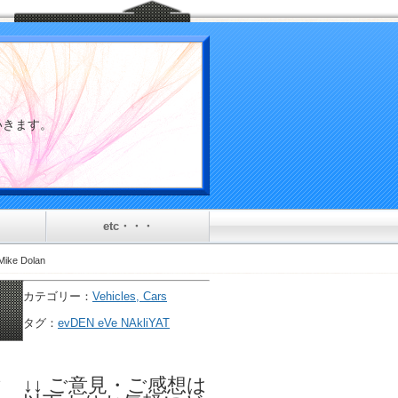
介していきます。
etc・・・
Mike Dolan
カテゴリー：
Vehicles, Cars
タグ：
evDEN eVe NAkliYAT
e
↓↓ ご意見・ご感想は