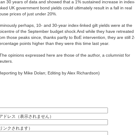
han 30 years of data and showed that a 1% sustained increase in index
inked UK government bond yields could ultimately result in a fall in real
ouse prices of just under 20%.
minously perhaps, 10- and 30-year index-linked gilt yields were at the
picentre of the September budget shock.And while they have retreated
rom those peaks since, thanks partly to BoE intervention, they are still 2
ercentage points higher than they were this time last year.
 The opinions expressed here are those of the author, a columnist for
euters.
Reporting by Mike Dolan; Editing by Alex Richardson)
アドレス（表示されません）
（リンクされます）