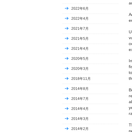
a
Uncategorized
2022年6月
Uncategorized
A
Uncategorized
2022年4月
e
Uncategorized
Uncategorized
2021年7月
U
Uncategorized
v
2021年5月
Uncategorized
o
Uncategorized
2021年4月
e
Business, Advertising
Internet Business, Blogging
2020年5月
I
home and family
f
2020年3月
시지치과
t
시지치과
t
2018年11月
ugly christmas sweater day 2023
casino
2014年8月
B
national chicken wing day 2023
r
national pierogi day 2023
2014年7月
a
Business, Small Business
y
2014年4月
Computers, Games
r
Internet Business, Web Design
2014年3月
FX
T
動画
2014年2月
p