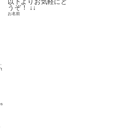
以下よりお気軽にど
うぞ！ ↓↓
お名前
,
't
es
0