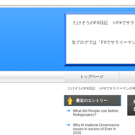
たけぞうのFX日記 ☆FXでサラリーマンの
カテゴリー 一覧
たけぞうのFX日記 ☆FXでサ
トップページ
Health & Fitness::Medicine
릴게임
当ブログでは「FXでサラリー
other
Arts & Entertainment::Music
Sports
uncategorized
anonymous
general
トップページ
SocietyMarriage
https://xn--srb4d-nsa8i.lol/
たけぞうのFX日記 ☆FXでサラリーマンの
Adults
Business
最近のエントリー
Home & Family, Hobbies
Travel & Leisure, Destinations
What did People use before
Home & Family, Home Improveme
Refrigerators?
Home & Family, Landscaping
Why AI material Governance
Uncategorized
issues in excess of Ever in
Home & Family, Parenting
2026