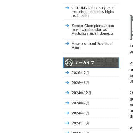
moving company
COLUMN-China’s Q1 coal
Vehicles, Cars
imports jump to new highs
Home & Family, Holidays
as factories…
Uncategorized
Soccer-Champions Japan
Business, Customer Service
make winning start as
Uncategorized
Australia crush Indonesia
Uncategorized
Answers about Southeast
Uncategorized
L
Asia
Uncategorized
y
Uncategorized
アーカイブ
Uncategorized
A
Uncategorized
a
2026年7月
Uncategorized
b
Uncategorized
2
2026年6月
Uncategorized
Uncategorized
O
2024年12月
Uncategorized
g
2024年7月
Uncategorized
e
Uncategorized
a
2024年6月
Uncategorized
t
Uncategorized
2024年5月
W
Uncategorized