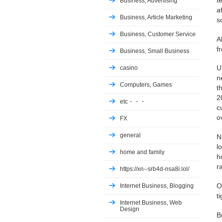
Business, Advertising
a
Business, Article Marketing
s
Business, Customer Service
A
f
Business, Small Business
U
casino
n
Computers, Games
t
2
etc・・・
c
o
FX
general
N
l
home and family
h
r
https://xn--srb4d-nsa8i.lol/
O
Internet Business, Blogging
t
Internet Business, Web
Design
B