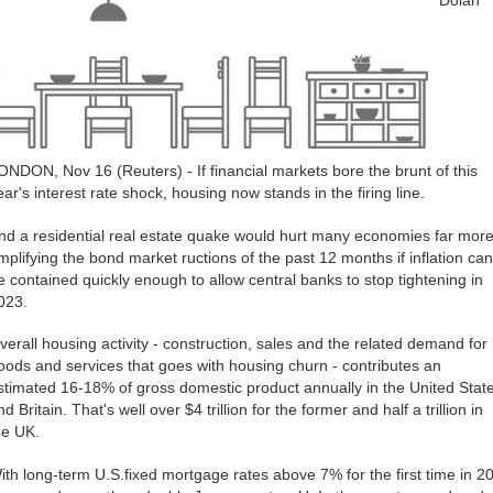
Dolan
2022年7月
(2)
2022年6月
(4)
2022年4月
(19)
2021年7月
(1)
2021年5月
(7)
2021年4月
(1)
2020年5月
(1)
2020年3月
(1)
ONDON, Nov 16 (Reuters) - If financial markets bore the brunt of this
2018年11月
(1)
ear's interest rate shock, housing now stands in the firing line.
2014年8月
(9)
2014年7月
(2)
nd a residential real estate quake would hurt many economies far more
2014年4月
(1)
mplifying the bond market ructions of the past 12 months if inflation can
2014年3月
(1)
e contained quickly enough to allow central banks to stop tightening in
2014年2月
(15)
023.
2014年1月
(29)
2013年7月
(3)
verall housing activity - construction, sales and the related demand for
2013年6月
(5)
oods and services that goes with housing churn - contributes an
2013年5月
(15)
stimated 16-18% of gross domestic product annually in the United Stat
2013年4月
(22)
nd Britain. That's well over $4 trillion for the former and half a trillion in
2013年3月
(5)
he UK.
2013年2月
(6)
ith long-term U.S.fixed mortgage rates above 7% for the first time in 2
2013年1月
(1)