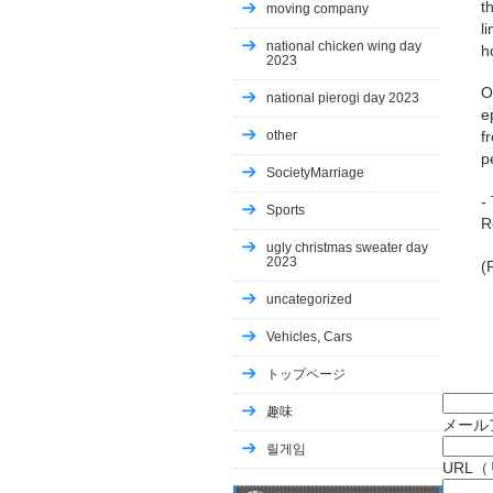
t
moving company
l
national chicken wing day
h
2023
O
national pierogi day 2023
e
other
f
p
SocietyMarriage
-
Sports
R
ugly christmas sweater day
2023
(
uncategorized
Vehicles, Cars
トップページ
趣味
メール
릴게임
URL