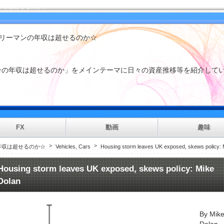
年収は超せるのか☆
アーカイブ
コンテンツ
ラリーマンの年収は超せるのか☆
2026年7月
(1)
2026年6月
(1)
2024年12月
(7)
マンの年収は超せるのか」をメインテーマに日々の資産推移等を紹
2024年7月
(1)
2024年6月
(17)
2024年5月
(1)
2024年3月
(12)
2024年2月
(1)
2023年11月
(1)
FX
動画
趣味
2023年10月
(111)
2023年9月
(163)
年収は超せるのか☆
Vehicles, Cars
Housing storm leaves UK exposed, skews policy: 
2023年8月
(6)
2023年7月
(85)
Housing storm leaves UK exposed, skews policy: Mike
2023年6月
(487)
Dolan
2023年5月
(119)
nt
2023年4月
(109)
2022年10月
(36)
2022年9月
(90)
By Mik
2022年8月
(3)