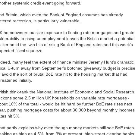
nother systemic credit event going forward.
nd Britain, which even the Bank of England assumes has already
ntered recession, is particularly vulnerable.
K homeowners outsize exposure to floating rate mortgages and greate
ulnerability to rising unemployment leaves the British market a potential
utlier amid the twin hits of rising Bank of England rates and this week's
xpected fiscal squeeze.
ndeed, many feel the extent of finance minister Jeremy Hunt's dramatic
iscal U-turn away from September's botched giveaway budget is precise
o avoid the sort of brutal BoE rate hit to the housing market that had
hreatened initially.
ritish think-tank the National Institute of Economic and Social Research
eckons some 2.5 million UK households on variable rate mortgages -
bout 10% of the total - would be hit hard by further BoE rate rises next
ear, pushing mortgage costs for about 30,000 beyond monthly incomes 
ates hit 5%.
hat partly explains why even though money markets still see BoE rates
eaking as high as 4.5%, from 3% at present, high-street clearing banks