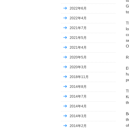
t
Uncategorized
G
2022年6月
Uncategorized
t
Uncategorized
2022年4月
Uncategorized
T
Uncategorized
2021年7月
l
Uncategorized
c
2021年5月
Uncategorized
s
Uncategorized
O
2021年4月
Business, Advertising
Internet Business, Blogging
R
2020年5月
home and family
2020年3月
시지치과
E
시지치과
h
2018年11月
ugly christmas sweater day 2023
p
casino
2014年8月
national chicken wing day 2023
T
national pierogi day 2023
K
2014年7月
Business, Small Business
t
2014年4月
Computers, Games
B
Internet Business, Web Design
2014年3月
t
FX
o
動画
2014年2月