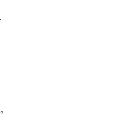
h
Reserved.
so
l