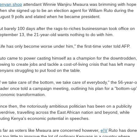
2022年7月
(2)
enyan shop
attendant Winnie Wanjiru Mwaura was brimming with hope
2022年6月
(4)
hen she signed up to be an election agent for William Ruto during the
2022年4月
(19)
ugust 9 polls and elated when he became president.
2021年7月
(1)
2021年5月
(7)
ut barely 100 days after the rags-to-riches businessman took office on
2021年4月
(1)
eptember 13, the 21-year-old wants nothing to do with him.
2020年5月
(1)
Life has only become worse under him," the first-time voter told AFP.
2020年3月
(1)
2018年11月
(1)
uto came to power casting himself as a champion for the downtrodden,
2014年8月
(9)
owing to create jobs and tackle a cost-of-living crisis that has left many
2014年7月
(2)
enyans struggling to put food on the table.
2014年4月
(1)
2014年3月
(1)
If we take care of the bottom, we take care of everybody," the 56-year-o
2014年2月
(15)
eader once told a campaign meeting, outlining his plan for a "bottom-up
2014年1月
(29)
conomic transformation.
2013年7月
(3)
2013年6月
(5)
ince then, the notoriously ambitious politician has been on a publicity
2013年5月
(15)
verdrive, travelling across the East African nation and beyond, while
2013年4月
(22)
outing Kenya's economic potential in speeches.
2013年3月
(5)
2013年2月
(6)
s far as voters like Mwaura are concerned however,
e}V
Ruto has done
2013年1月
(1)
ar too little to improve the lot of ordinary Kenyans in a country where