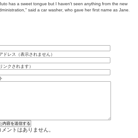
Ruto has a sweet tongue but I haven't seen anything from the new
dministration," said a car washer, who gave her first name as Jane.
アドレス（表示されません）
（リンクされます）
ト
コメントはありません。