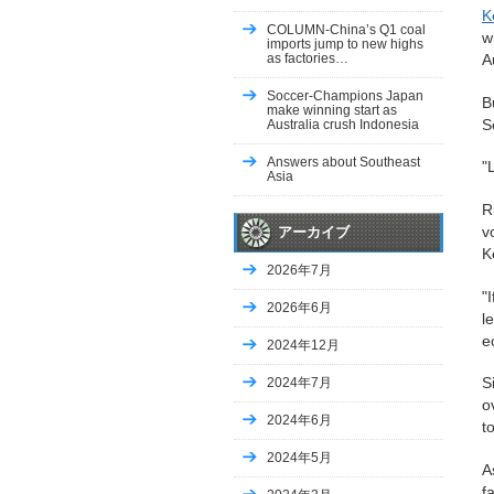
moving company
K
COLUMN-China’s Q1 coal
Vehicles, Cars
w
imports jump to new highs
Home & Family, Holidays
as factories…
A
Uncategorized
Soccer-Champions Japan
Business, Customer Service
B
make winning start as
Uncategorized
S
Australia crush Indonesia
Uncategorized
Answers about Southeast
"
Uncategorized
Asia
Uncategorized
R
Uncategorized
v
アーカイブ
Uncategorized
K
Uncategorized
2026年7月
Uncategorized
"
Uncategorized
2026年6月
l
Uncategorized
e
Uncategorized
2024年12月
Uncategorized
S
2024年7月
Uncategorized
o
Uncategorized
2024年6月
t
Uncategorized
Uncategorized
2024年5月
A
Uncategorized
f