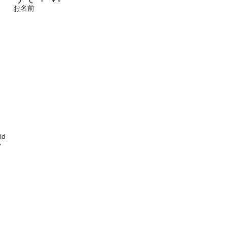
お名前
ld
"