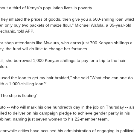
bout a third of Kenya's population lives in poverty
They inflated the prices of goods, then give you a 500-shilling loan whic
an only buy two packets of maize flour," Michael Wafula, a 35-year-old
t © 2011 たけぞうのFX日記 ☆FXでサラリーマンの年収は超せるのか☆ All Rights 
echanic, told AFP.
or shop attendants like Mwaura, who earns just 700 Kenyan shillings a
ay, the fund will do little to change her fortunes.
till, she borrowed 1,000 Kenyan shillings to pay for a trip to the hair
alon.
I used the loan to get my hair braided," she said."What else can one do
ith a 1,000-shilling loan?"
'The ship is floating' -
uto -- who will mark his one hundredth day in the job on Thursday -- al
ailed to deliver on his campaign pledge to achieve gender parity in his
abinet, naming just seven women to his 22-member team.
eanwhile critics have accused his administration of engaging in politica