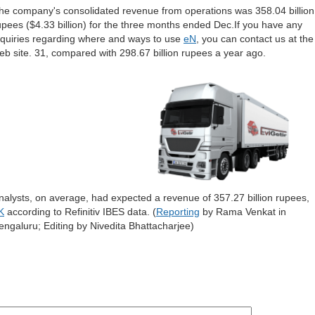
2022年7月
(2)
he company's consolidated revenue from operations was 358.04 billion
2022年6月
(4)
upees ($4.33 billion) for the three months ended Dec.If you have any
2022年4月
(19)
nquiries regarding where and ways to use
eN
, you can contact us at the
2021年7月
(1)
eb site. 31, compared with 298.67 billion rupees a year ago.
2021年5月
(7)
2021年4月
(1)
2020年5月
(1)
2020年3月
(1)
2018年11月
(1)
2014年8月
(9)
2014年7月
(2)
2014年4月
(1)
2014年3月
(1)
2014年2月
(15)
nalysts, on average, had expected a revenue of 357.27 billion rupees,
2014年1月
(29)
K
according to Refinitiv IBES data. (
Reporting
by Rama Venkat in
2013年7月
(3)
engaluru; Editing by Nivedita Bhattacharjee)
2013年6月
(5)
2013年5月
(15)
2013年4月
(22)
2013年3月
(5)
2013年2月
(6)
2013年1月
(1)