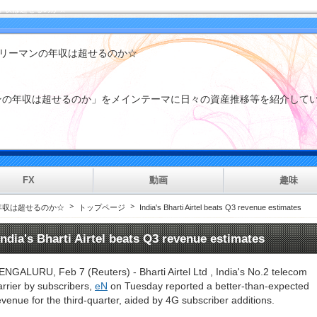
年収は超せるのか☆
アーカイブ
コンテンツ
ラリーマンの年収は超せるのか☆
2026年7月
(1)
2026年6月
(1)
2024年12月
(7)
マンの年収は超せるのか」をメインテーマに日々の資産推移等を紹
2024年7月
(1)
2024年6月
(17)
2024年5月
(1)
2024年3月
(12)
2024年2月
(1)
2023年11月
(1)
FX
動画
趣味
2023年10月
(111)
2023年9月
(163)
年収は超せるのか☆
トップページ
India's Bharti Airtel beats Q3 revenue estimates
2023年8月
(6)
2023年7月
(85)
India's Bharti Airtel beats Q3 revenue estimates
2023年6月
(487)
2023年5月
(119)
nt
2023年4月
(109)
ENGALURU, Feb 7 (Reuters) - Bharti Airtel Ltd , India's No.2 telecom
2022年10月
(36)
arrier by subscribers,
eN
on Tuesday reported a better-than-expected
2022年9月
(90)
evenue for the third-quarter, aided by 4G subscriber additions.
2022年8月
(3)