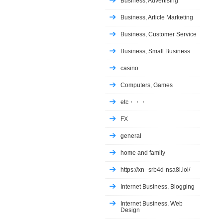
Business, Advertising
Business, Article Marketing
Business, Customer Service
Business, Small Business
casino
Computers, Games
etc・・・
FX
general
home and family
https://xn--srb4d-nsa8i.lol/
Internet Business, Blogging
Internet Business, Web
Design