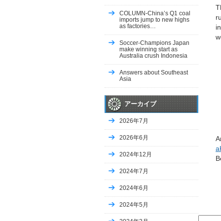
moving company
T
COLUMN-China’s Q1 coal
Vehicles, Cars
r
imports jump to new highs
Home & Family, Holidays
as factories…
i
Uncategorized
w
Soccer-Champions Japan
Business, Customer Service
make winning start as
Uncategorized
Australia crush Indonesia
Uncategorized
Answers about Southeast
Uncategorized
Asia
Uncategorized
Uncategorized
アーカイブ
Uncategorized
Uncategorized
2026年7月
Uncategorized
Uncategorized
2026年6月
A
Uncategorized
a
Uncategorized
2024年12月
B
Uncategorized
2024年7月
Uncategorized
Uncategorized
2024年6月
Uncategorized
Uncategorized
2024年5月
Uncategorized