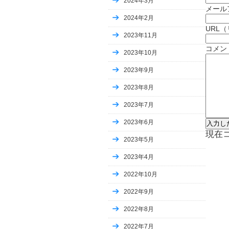
2024年3月
Uncategorized
メール
Business, Article Marketing
2024年2月
Uncategorized
URL
Uncategorized
2023年11月
Uncategorized
コメン
Uncategorized
2023年10月
Uncategorized
2023年9月
Uncategorized
Uncategorized
2023年8月
Uncategorized
Uncategorized
2023年7月
Uncategorized
2023年6月
Uncategorized
現在
Uncategorized
2023年5月
Uncategorized
Uncategorized
2023年4月
Uncategorized
2022年10月
Uncategorized
Uncategorized
2022年9月
Uncategorized
Uncategorized
2022年8月
Uncategorized
Uncategorized
2022年7月