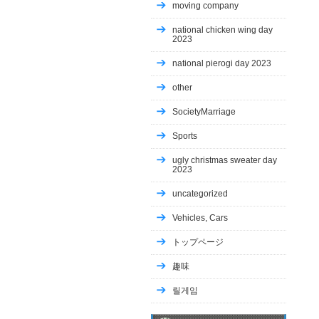
moving company
national chicken wing day
2023
national pierogi day 2023
other
SocietyMarriage
Sports
ugly christmas sweater day
2023
uncategorized
Vehicles, Cars
トップページ
趣味
릴게임