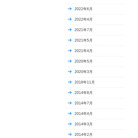
Uncategorized
2022年6月
Uncategorized
Uncategorized
2022年4月
Uncategorized
Uncategorized
2021年7月
Uncategorized
2021年5月
Uncategorized
Uncategorized
2021年4月
Business, Advertising
Internet Business, Blogging
2020年5月
home and family
2020年3月
시지치과
시지치과
2018年11月
ugly christmas sweater day 2023
casino
2014年8月
national chicken wing day 2023
national pierogi day 2023
2014年7月
Business, Small Business
2014年4月
Computers, Games
Internet Business, Web Design
2014年3月
FX
動画
2014年2月