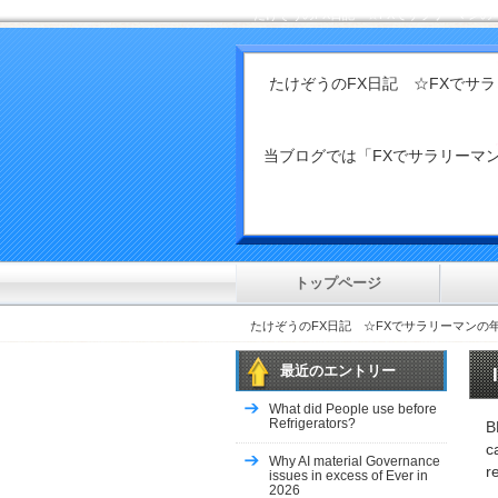
たけぞうのFX日記 ☆FXでサラリーマンの
カテゴリー 一覧
たけぞうのFX日記 ☆FXでサ
トップページ
Health & Fitness::Medicine
릴게임
当ブログでは「FXでサラリー
other
Arts & Entertainment::Music
Sports
uncategorized
anonymous
general
トップページ
SocietyMarriage
https://xn--srb4d-nsa8i.lol/
たけぞうのFX日記 ☆FXでサラリーマンの
Adults
Business
最近のエントリー
Home & Family, Hobbies
Travel & Leisure, Destinations
What did People use before
Home & Family, Home Improveme
Refrigerators?
B
Home & Family, Landscaping
c
Why AI material Governance
Uncategorized
r
issues in excess of Ever in
Home & Family, Parenting
2026