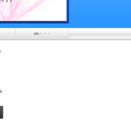
介していきます。
in
etc・・・
ng
m
ft