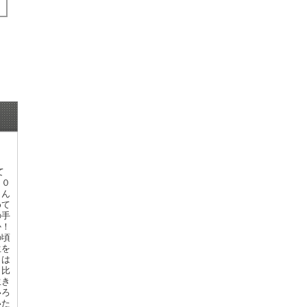
て
２０
さん
めて
の手
か！
の頃
生を
とは
と比
生き
いろ
いた