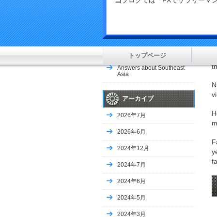
当ブログでは「FXでサラリー
COLUMN-China’s Q1 coal
imports jump to new highs
R
as factories…
c
Soccer-Champions Japan
make winning start as
H
Australia crush Indonesia
トップページ
e
t
Answers about Southeast
Asia
N
v
アーカイブ
H
2026年7月
m
2026年6月
F
2024年12月
y
f
2024年7月
2024年6月
2024年5月
2024年3月