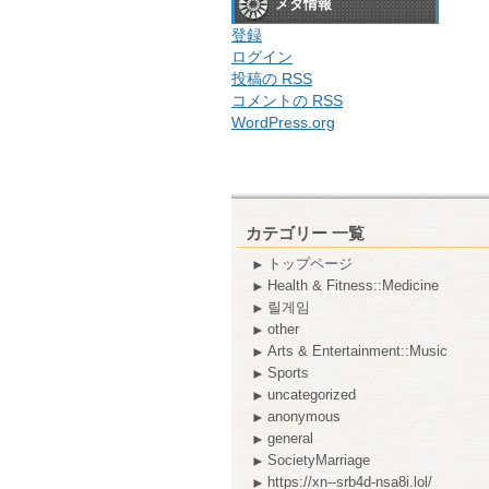
メタ情報
登録
ログイン
投稿の
RSS
コメントの
RSS
WordPress.org
カテゴリー 一覧
トップページ
Health & Fitness::Medicine
릴게임
other
Arts & Entertainment::Music
Sports
uncategorized
anonymous
general
SocietyMarriage
https://xn--srb4d-nsa8i.lol/