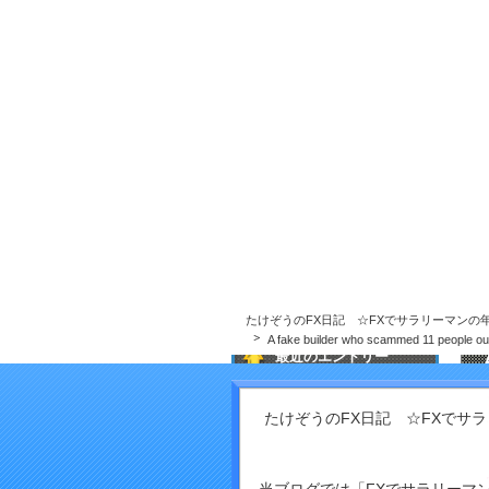
たけぞうのFX日記 ☆FXでサラリーマンの
たけぞうのFX日記 ☆FXでサラリーマンの
A fake builder who scammed 11 people out 
最近のエントリー
What did People use before
Refrigerators?
たけぞうのFX日記 ☆FXでサ
Why AI material Governance
issues in excess of Ever in
A
2026
f