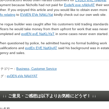
ayment because Nicholls had not paid for
EvdeN eve nAkliyAT
their wo
ither. If you enjoyed this article and you would like to obtain even more
nfo relating
to
EVdEN EVe NAkLiYat
kindly check out our own web site.
he rogue builder was caught after his customers told trading standards
fficers he would take money from them upfront for work that was never
ompleted and
evdEN evE NaKLiYaT
in some cases never even started
hen questioned by police, he admitted having no formal building work
ualifications and
evdEn EVE NaKliyAT
said his background was in estat
gency and sales.
カテゴリー：
Business, Customer Service
タグ：
evDEN eVe NAkliYAT
↓↓ ご意見・ご感想は以下よりお気軽にどうぞ！ ↓↓
お名前