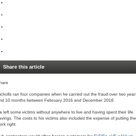
Share this article
hare
icholls ran four companies when he carried out the fraud over two year
nd 10 months between February 2016 and December 2018.
e left some victims without anywhere to live and having spent their life
avings. The costs to his victims also included the expense of putting the
ork right.
ub-contractors would often harass customers for
EVDEn eVE nAkliyat