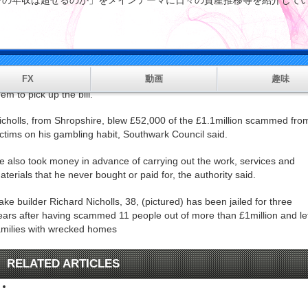
マンの年収は超せるのか」をメインテーマに日々の資産推移等を紹
ichard Nicholls, 38, an estate agent and salesman, had no experience 
onstruction when he started taking on the building work.
e left his victims - many of whom were in south - with unfinished
FX
動画
趣味
xtensions and carried out shoddy home improvement work before aski
hem to pick up the bill.
icholls, from Shropshire, blew £52,000 of the £1.1million scammed fro
ictims on his gambling habit, Southwark Council said.
e also took money in advance of carrying out the work, services and
aterials that he never bought or paid for, the authority said.
ake builder Richard Nicholls, 38, (pictured) has been jailed for three
ears after having scammed 11 people out of more than £1million and le
amilies with wrecked homes
RELATED ARTICLES