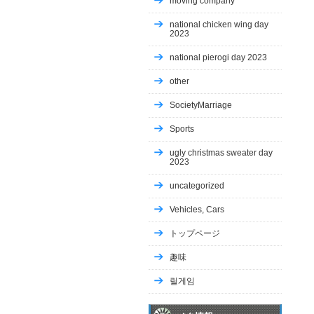
moving company
national chicken wing day
2023
national pierogi day 2023
other
SocietyMarriage
Sports
ugly christmas sweater day
2023
uncategorized
Vehicles, Cars
トップページ
趣味
릴게임