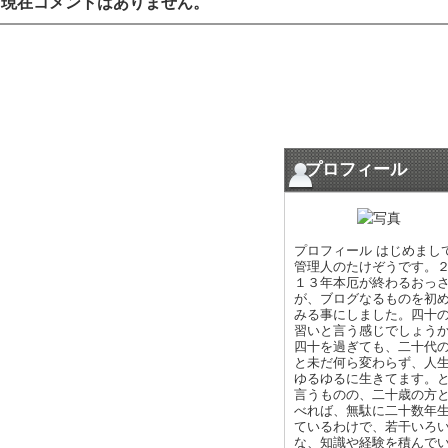
現在コメントはありません。
プロフィール
プロフィール はじめまし
管理人のたけぞうです。
１３年本厄が終わるおっ
が、ブログなるものを初
みる事にしました。四十
習いと言う感じでしょう
四十を過ぎても、二十代
と未だ何ら変わらず、人
ゆるゆるに生きてます。
言うものの、二十歳の方
べれば、無駄に二十数年
ているわけで、若干いろ
な、知識や経験を積んで