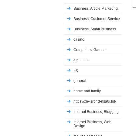
Business, Article Marketing
Business, Customer Service
Business, Small Business
casino
Computers, Games
etc・・・
FX
general
home and family
https://xn--srb4d-nsa8i.lol/
Internet Business, Blogging
Internet Business, Web
Design