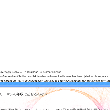
年収は超せるのか☆
年収は超せるのか☆
Business, Customer Service
of more than £1million and left families with wrecked homes has been jailed for three years
A fake builder who scammed 11 people out of more than
£1million and left families with wrecked homes has
been jailed for three years
ラリーマンの年収は超せるのか☆
 fake builder who scammed 11 people out of more than £1million and le
amilies with
wrecked homes
has been jailed for three years.